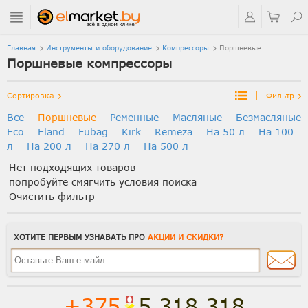
Главная
Инструменты и оборудование
Компрессоры
Поршневые
Поршневые компрессоры
|
Сортировка
Фильтр
Все
Поршневые
Ременные
Масляные
Безмасляные
Eco
Eland
Fubag
Kirk
Remeza
На 50 л
На 100
л
На 200 л
На 270 л
На 500 л
Нет подходящих товаров
попробуйте смягчить условия поиска
Очистить фильтр
ХОТИТЕ ПЕРВЫМ УЗНАВАТЬ ПРО
АКЦИИ И СКИДКИ?
+375
5 318 318