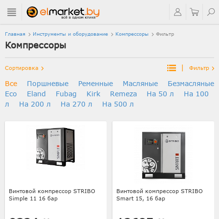
Главная
Инструменты и оборудование
Компрессоры
Фильтр
Компрессоры
|
Сортировка
Фильтр
Все
Поршневые
Ременные
Масляные
Безмасляные
Eco
Eland
Fubag
Kirk
Remeza
На 50 л
На 100
л
На 200 л
На 270 л
На 500 л
Винтовой компрессор STRIBO
Винтовой компрессор STRIBO
Simple 11 16 бар
Smart 15, 16 бар