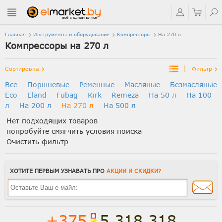
Главная
Инструменты и оборудование
Компрессоры
На 270 л
Компрессоры на 270 л
|
Сортировка
Фильтр
Все
Поршневые
Ременные
Масляные
Безмасляные
Eco
Eland
Fubag
Kirk
Remeza
На 50 л
На 100
л
На 200 л
На 270 л
На 500 л
Нет подходящих товаров
попробуйте смягчить условия поиска
Очистить фильтр
ХОТИТЕ ПЕРВЫМ УЗНАВАТЬ ПРО
АКЦИИ И СКИДКИ?
+375
5 318 318