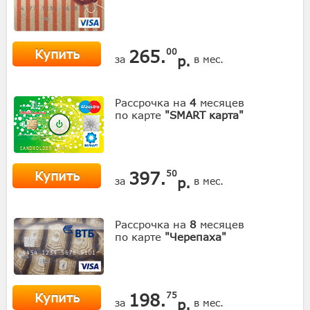
Купить
265.
00
р.
за
в мес.
Рассрочка на
4
месяцев
по карте
"SMART карта"
Купить
397.
50
р.
за
в мес.
Рассрочка на
8
месяцев
по карте
"Черепаха"
Купить
198.
75
р.
за
в мес.