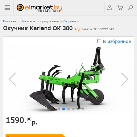
Главная
Навесное оборудование
Окучники
Окучник Kerland ОК 300
Код товара
ТП000221342
В избранное
1590.
00
р.