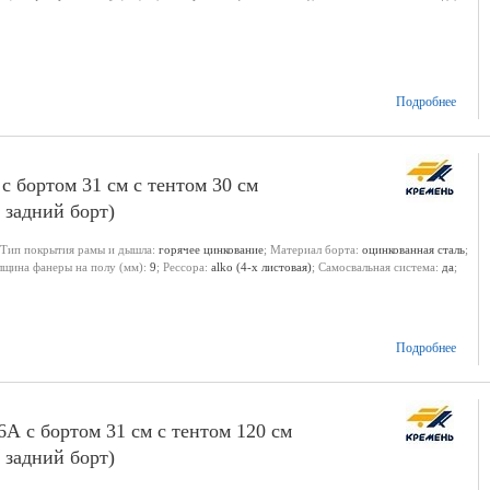
Подробнее
 с бортом 31 см с тентом 30 см
 задний борт)
 Тип покрытия рамы и дышла:
горячее цинкование
; Материал борта:
оцинкованная сталь
;
олщина фанеры на полу (мм):
9
; Рессора:
alko (4-х листовая)
; Самосвальная система:
да
;
Подробнее
6А с бортом 31 см с тентом 120 см
 задний борт)