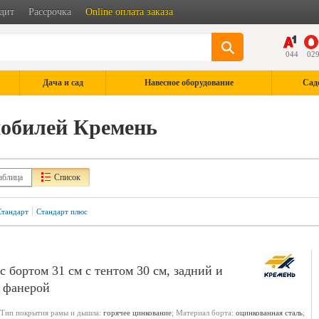
дит
Рассрочка
Online оплата заказа
044
02
Дача и сад
Навесное оборудование
Сад
мобилей Кремень
аблица
Список
Стандарт
Стандарт плюс
с бортом 31 см с тентом 30 см, задний и
 фанерой
 Тип покрытия рамы и дышла:
горячее цинкование
; Материал борта:
оцинкованная сталь
;