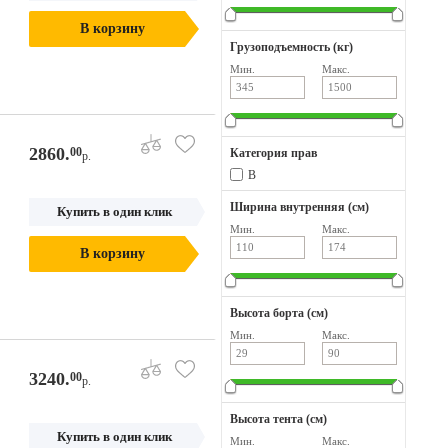
В корзину
Грузоподъемность (кг)
Мин.
Макс.
2860.
00
Категория прав
р.
B
Ширина внутренняя (см)
Купить в один клик
Мин.
Макс.
В корзину
Высота борта (см)
Мин.
Макс.
3240.
00
р.
Высота тента (см)
Купить в один клик
Мин.
Макс.