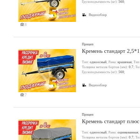
Грузоподъемность (кг):
560
;
Видеообзор
8
Прицеп
Кремень стандарт 2,5*
Тип:
одноосный
; Рама:
крашеная
; Тип
Толщина металла бортов (мм):
0.7
; Т
Грузоподъемность (кг):
560
;
Видеообзор
7
Прицеп
Кремень стандарт плюс
Тип:
одноосный
; Рама:
оцинкованная
;
Толщина металла бортов (мм):
0.7
; Т