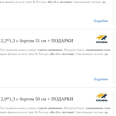
щина фанеры на полу (мм):
6
; Рессора:
alko (4-х листовая)
; Самосвальная система:
да
;
Подробнее
 2,2*1,3 с бортом 31 см + ПОДАРКИ
 Тип покрытия рамы и дышла:
горячее цинкование
; Материал борта:
оцинкованная сталь
;
олщина фанеры на полу (мм):
6
; Рессора:
alko (4-х листовая)
; Самосвальная система:
да
;
Подробнее
 2,0*1,3 с бортом 50 см + ПОДАРКИ
 Тип покрытия рамы и дышла:
горячее цинкование
; Материал борта:
оцинкованная сталь
;
олщина фанеры на полу (мм):
6
; Рессора:
alko (4-х листовая)
; Самосвальная система:
да
;