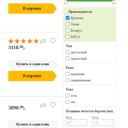
В корзину
Производитель
Кремень
Титан
Беларус
МЗСА
Тип
3110.
00
р.
двухосный
одноосный
Купить в один клик
Рама
крашеная
В корзину
оцинкованная
Тент
есть
нет
3090.
00
р.
Толщина металла бортов (мм)
Мин.
Макс.
Купить в один клик