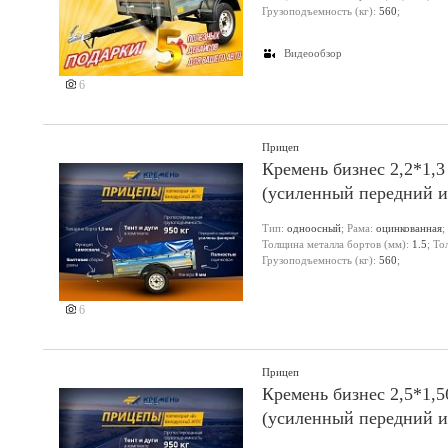
Грузоподъемность (кг):
560
;
Видеообзор
6
Прицеп
Кремень бизнес 2,2*1,3
(усиленный передний и
Тип:
одноосный
; Рама:
оцинкованная
;
Толщина металла бортов (мм):
1.5
; Т
Грузоподъемность (кг):
560
;
6
Прицеп
Кремень бизнес 2,5*1,5
(усиленный передний и