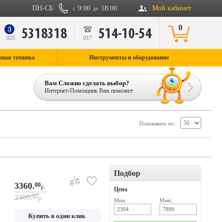
ПН-СБ
9:00
18:00
Мой кабинет
с
до
0
5318318
514-10-54
9
025
017
овая техника
Инструменты и оборудование
Вам Сложно сделать выбор?
Интернет-Помощник Вам поможет
Показывать по:
Подбор
3360.
00
р.
Цена
3400.
00
р.
Мин.
Макс.
Купить в один клик