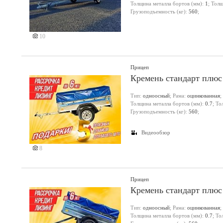
Толщина металла бортов (мм):
1
; Тол
Грузоподъемность (кг):
560
;
10
Прицеп
Кремень стандарт плюс
Тип:
одноосный
; Рама:
оцинкованная
;
Толщина металла бортов (мм):
0.7
; Т
Грузоподъемность (кг):
560
;
Видеообзор
8
Прицеп
Кремень стандарт плюс
Тип:
одноосный
; Рама:
оцинкованная
;
Толщина металла бортов (мм):
0.7
; Т