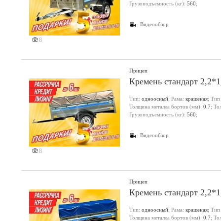
Грузоподъемность (кг):
560
;
Видеообзор
8
Прицеп
Кремень стандарт 2,2*
Тип:
одноосный
; Рама:
крашеная
; Тип
Толщина металла бортов (мм):
0.7
; Т
Грузоподъемность (кг):
560
;
Видеообзор
8
Прицеп
Кремень стандарт 2,2*
Тип:
одноосный
; Рама:
крашеная
; Тип
Толщина металла бортов (мм):
0.7
; Т