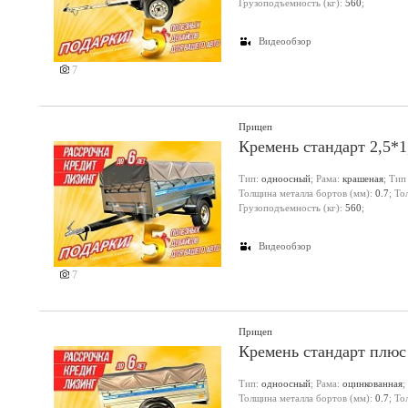
Грузоподъемность (кг):
560
;
Видеообзор
7
Прицеп
Кремень стандарт 2,5*
Тип:
одноосный
; Рама:
крашеная
; Тип
Толщина металла бортов (мм):
0.7
; Т
Грузоподъемность (кг):
560
;
Видеообзор
7
Прицеп
Кремень стандарт плюс
Тип:
одноосный
; Рама:
оцинкованная
;
Толщина металла бортов (мм):
0.7
; Т