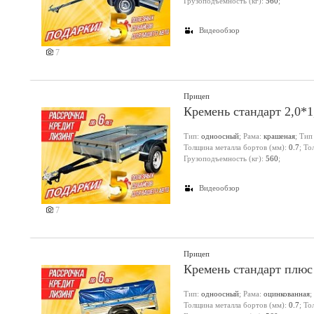
Грузоподъемность (кг):
560
;
Видеообзор
7
Прицеп
Кремень стандарт 2,0*
Тип:
одноосный
; Рама:
крашеная
; Тип
Толщина металла бортов (мм):
0.7
; Т
Грузоподъемность (кг):
560
;
Видеообзор
7
Прицеп
Кремень стандарт плюс
Тип:
одноосный
; Рама:
оцинкованная
;
Толщина металла бортов (мм):
0.7
; Т