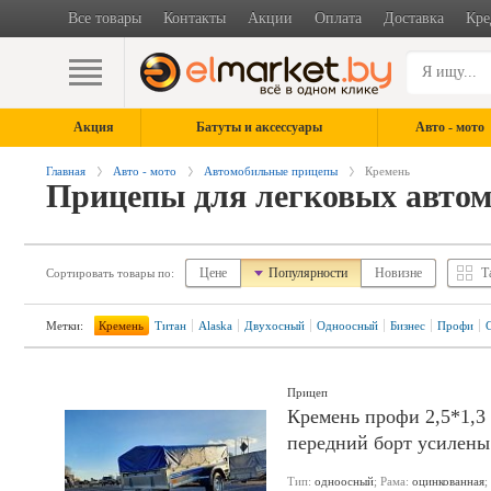
Все товары
Контакты
Акции
Оплата
Доставка
Кре
Акция
Батуты и аксессуары
Авто - мото
Главная
Авто - мото
Автомобильные прицепы
Кремень
Прицепы для легковых авто
Цене
Популярности
Новизне
Т
Сортировать товары по:
Метки:
Кремень
Титан
Alaska
Двухосный
Одноосный
Бизнес
Профи
Прицеп
Кремень профи 2,5*1,3 
передний борт усилены
Тип:
одноосный
; Рама:
оцинкованная
;
Еще 1 фото