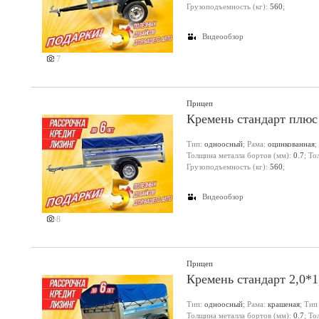
Грузоподъемность (кг):
560
;
Видеообзор
7
Прицеп
Кремень стандарт плюс
Тип:
одноосный
; Рама:
оцинкованная
;
Толщина металла бортов (мм):
0.7
; Т
Грузоподъемность (кг):
560
;
Видеообзор
8
Прицеп
Кремень стандарт 2,0*
Тип:
одноосный
; Рама:
крашеная
; Тип
Толщина металла бортов (мм):
0.7
; Т