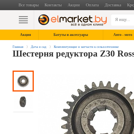
Все товары
Контакты
Акции
Оплата
Доставка
Кре
Акция
Батуты и аксессуары
Авто - мото
Главная
Дача и сад
Комплектующие и запчасти к сельхозтехнике
Шестерня редуктора Z30 Ross