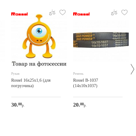
Рукав
Ремень
Rossel 16х25х1,6 (для
Rossel В-1037
погрузчика)
(14х10х1037)
30.
20.
00
00
р.
р.