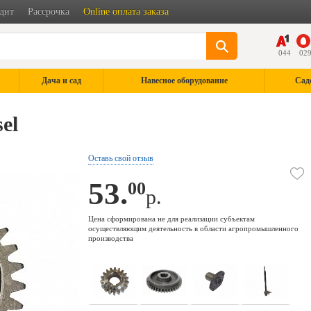
дит
Рассрочка
Online оплата заказа
044
02
Дача и сад
Навесное оборудование
Сад
el
Оставь свой отзыв
53.
00
р.
Цена сформирована не для реализации субъектам
осуществляющим деятельность в области агропромышленного
производства