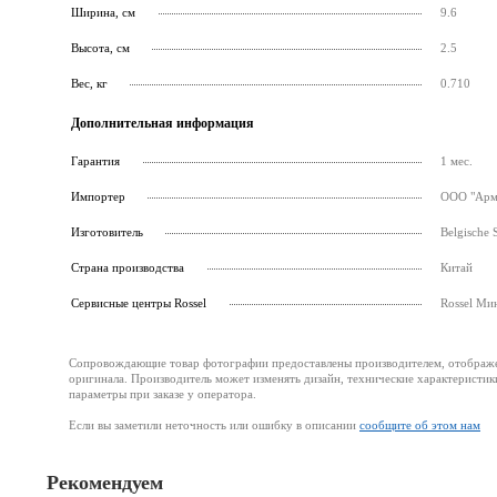
Ширина, см
9.6
Высота, см
2.5
Вес, кг
0.710
Дополнительная информация
Гарантия
1 мес.
Импортер
ООО "Армс
Изготовитель
Belgische 
Страна производства
Китай
Cервисные центры Rossel
Rossel Ми
Сопровождающие товар фотографии предоставлены производителем, отображени
оригинала. Производитель может изменять дизайн, технические характеристик
параметры при заказе у оператора.
Если вы заметили неточность или ошибку в описании
сообщите об этом нам
Рекомендуем