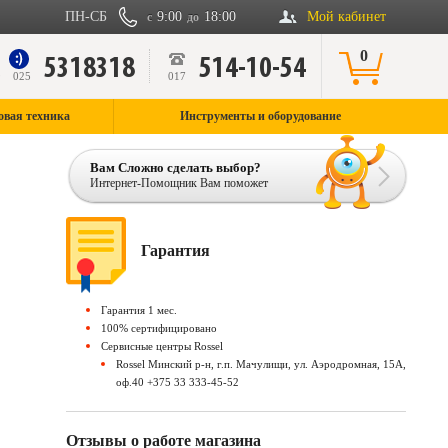
ПН-СБ
9:00
18:00
Мой кабинет
с
до
0
5318318
514-10-54
9
025
017
овая техника
Инструменты и оборудование
Вам Сложно сделать выбор?
Интернет-Помощник Вам поможет
Гарантия
Гарантия 1 мес.
100% сертифицировано
Сервисные центры Rossel
Rossel Минский р-н, г.п. Мачулищи, ул. Аэродромная, 15А,
оф.40 +375 33 333-45-52
Отзывы о работе магазина