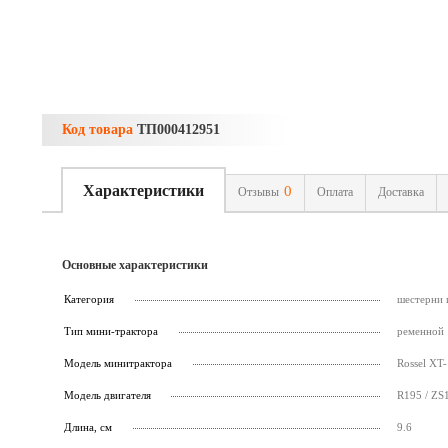
Код товара
ТП000412951
Характеристики
0
Отзывы
Оплата
Доставка
Основные характеристики
Категория
шестерни 
Тип мини-трактора
ременной
Модель минитрактора
Rossel XT-
Модель двигателя
R195 / ZS
Длина, см
9.6