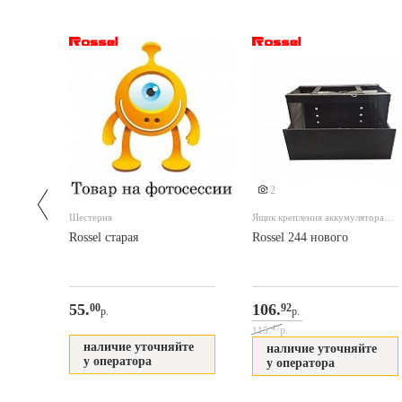
2
Шестерня
Ящик крепления аккумулятора
244 нового
D Pro
Rossel старая
Rossel 244 нового
55.
106.
00
92
р.
р.
47
р.
115.
наличие уточняйте
наличие уточняйте
у оператора
у оператора