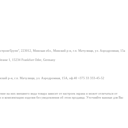
тронгГрупп", 223012, Минская обл., Минский р-н, г.п. Мачулищи, ул. Аэродромная, 15а
Strasse 1, 15234 Frankfurt Oder, Germany
нский р-н, г.п. Мачулищи, ул. Аэродромная, 15А, оф.40 +375 33 333-45-52
е на них внешнего вида товара зависит от настроек экрана и может отличаться от
и и комплектацию изделия без уведомления об этом продавца. Уточняйте важные для Вас