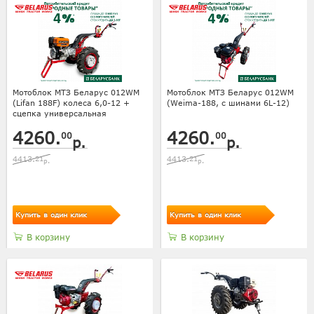
Мотоблок МТЗ Беларус 012WM
Мотоблок МТЗ Беларус 012WM
(Lifan 188F) колеса 6,0-12 +
(Weima-188, с шинами 6L-12)
сцепка универсальная
4260.
4260.
00
00
р.
р.
4413.
21
4413.
21
р.
р.
Купить в один клик
Купить в один клик
В корзину
В корзину