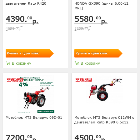
двигателем Rato R420
HONDA GX390 (шины 6.00-12
MRL)
4390.
5580.
00
00
р.
р.
4690.
00
5859.
99
р.
р.
Купить в один клик
Купить в один клик
В корзину
В корзину
Мотоблок МТЗ Беларус 09D-01
Мотоблок МТЗ Беларус 012WM с
двигателем Rato R390 6,5х12
7200.
4500.
00
00
р.
р.