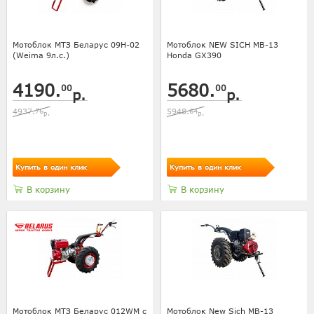
Мотоблок МТЗ Беларус 09Н-02
Мотоблок NEW SICH МВ-13
(Weima 9л.с.)
Honda GX390
4190.
5680.
00
00
р.
р.
4937.
76
5948.
64
р.
р.
Купить в один клик
Купить в один клик
В корзину
В корзину
Мотоблок МТЗ Беларус 012WM с
Мотоблок New Sich MB-13