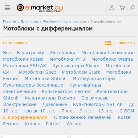
Главная
Дача и сад
Мотоблоки и культиваторы
С дифференциалом
Мотоблоки с дифференциалом
|
Сортировка
Фильтр
Все
В рассрочку
Мотоблоки
Мотоблоки бензиновые
Мотоблоки Rossel
Мотоблоки МТЗ
Мотоблоки Weima
Мотоблоки ASILAK
Культиваторы Skiper
Мотоблоки
СИЧ
Мотоблоки Spec
Мотоблоки Stark
Мотоблоки
Fermer
Мотоблоки Shtenli
Мотокультиваторы
Культиваторы бензиновые
Культиваторы
электрические
Культиваторы Fermer
Культиваторы
Shtenli
Культиваторы Daewoo
Бензиновые
Электрические
Дизельные
Культиваторы ASILAK
до
10 л.с.
свыше 10 л.с.
7 л.с.
9 л.с.
13 л.с.
С ВОМ
С дифференциалом
C пониженной передачей
Rossel
Fermer
Krones
Patriot
Weima