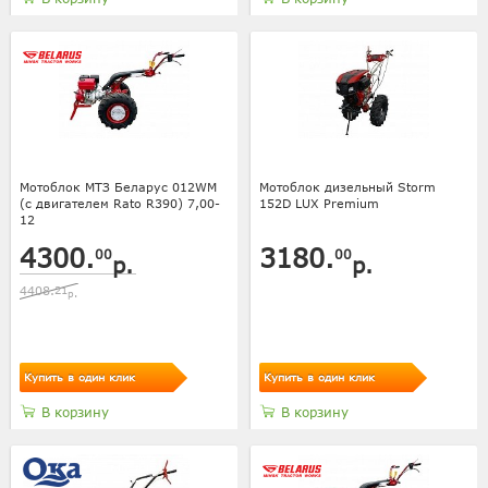
Мотоблок МТЗ Беларус 012WM
Мотоблок дизельный Storm
(с двигателем Rato R390) 7,00-
152D LUX Premium
12
4300.
3180.
00
00
р.
р.
4408.
21
р.
Купить в один клик
Купить в один клик
В корзину
В корзину