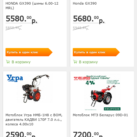
HONDA GX390 (шины 6.00-12
Honda GX390
MRL)
5580.
5680.
00
00
р.
р.
5859.
99
5948.
64
р.
р.
Купить в один клик
Купить в один клик
В корзину
В корзину
Мотоблок Угра НМБ-1Н8 с ВОМ,
Мотоблок МТЗ Беларус 09D-01
двигатель КАДВИ 170F 7.0 л.с.,
колеса 4.00х10
2590.
7200.
00
00
р.
р.