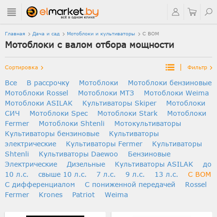
Главная
Дача и сад
Мотоблоки и культиваторы
С ВОМ
Мотоблоки с валом отбора мощности
|
Сортировка
Фильтр
Все
В рассрочку
Мотоблоки
Мотоблоки бензиновые
Мотоблоки Rossel
Мотоблоки МТЗ
Мотоблоки Weima
Мотоблоки ASILAK
Культиваторы Skiper
Мотоблоки
СИЧ
Мотоблоки Spec
Мотоблоки Stark
Мотоблоки
Fermer
Мотоблоки Shtenli
Мотокультиваторы
Культиваторы бензиновые
Культиваторы
электрические
Культиваторы Fermer
Культиваторы
Shtenli
Культиваторы Daewoo
Бензиновые
Электрические
Дизельные
Культиваторы ASILAK
до
10 л.с.
свыше 10 л.с.
7 л.с.
9 л.с.
13 л.с.
С ВОМ
С дифференциалом
C пониженной передачей
Rossel
Fermer
Krones
Patriot
Weima