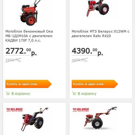
Мотоблок бензиновый Ока
Мотоблок МТЗ Беларус 012WM с
МБ-1Д2М10А с двигателем
двигателем Rato R420
КАДВИ 170F 7,0 л.с.
2772.
4390.
00
00
р.
р.
2993.
76
4690.
00
р.
р.
Купить в один клик
Купить в один клик
В корзину
В корзину