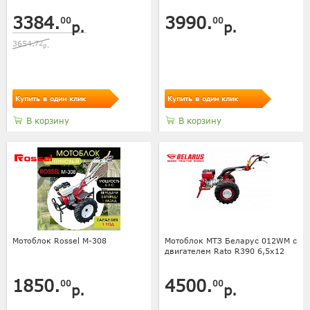
3384.
3990.
00
00
р.
р.
3654.
72
р.
Купить в один клик
Купить в один клик
В корзину
В корзину
Мотоблок Rossel M-308
Мотоблок МТЗ Беларус 012WM с
двигателем Rato R390 6,5х12
1850.
4500.
00
00
р.
р.