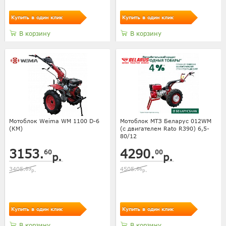
Купить в один клик
Купить в один клик
В корзину
В корзину
Мотоблок Weima WM 1100 D-6
Мотоблок МТЗ Беларус 012WM
(КМ)
(с двигателем Rato R390) 6,5-
80/12
3153.
4290.
60
00
р.
р.
3405.
89
4505.
66
р.
р.
Купить в один клик
Купить в один клик
В корзину
В корзину