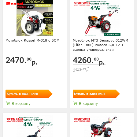
Мотоблок Rossel M-318 с ВОМ
Мотоблок МТЗ Беларус 012WM
(Lifan 188F) колеса 6,0-12 +
сцепка универсальная
2470.
4260.
00
00
р.
р.
4413.
21
р.
Купить в один клик
Купить в один клик
В корзину
В корзину