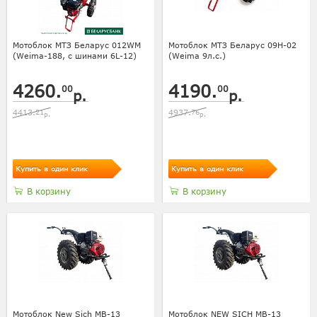
Мотоблок МТЗ Беларус 012WM
Мотоблок МТЗ Беларус 09Н-02
(Weima-188, с шинами 6L-12)
(Weima 9л.с.)
4260.
4190.
00
00
р.
р.
4413.
21
4937.
76
р.
р.
Купить в один клик
Купить в один клик
В корзину
В корзину
Мотоблок New Sich MB-13
Мотоблок NEW SICH МВ-13