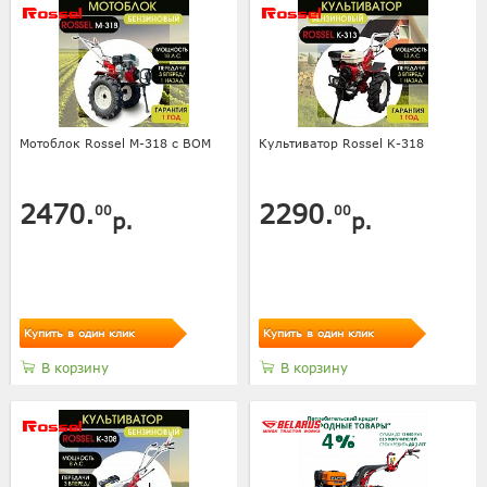
Мотоблок Rossel M-318 с ВОМ
Культиватор Rossel K-318
2470.
2290.
00
00
р.
р.
Купить в один клик
Купить в один клик
В корзину
В корзину