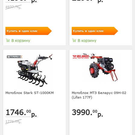
4937.
76
р.
Купить в один клик
Купить в один клик
В корзину
В корзину
Мотоблок Stark ST-1000КМ
Мотоблок МТЗ Беларус 09Н-02
(Lifan 177F)
1746.
3990.
00
00
р.
р.
1771.
19
р.