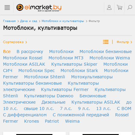
Главная
Дача и сад
Мотоблоки и культиваторы
Фильтр
Мотоблоки, культиваторы
|
Сортировка
Фильтр
Все
В рассрочку
Мотоблоки
Мотоблоки бензиновые
Мотоблоки Rossel
Мотоблоки МТЗ
Мотоблоки Weima
Мотоблоки ASILAK
Культиваторы Skiper
Мотоблоки
СИЧ
Мотоблоки Spec
Мотоблоки Stark
Мотоблоки
Fermer
Мотоблоки Shtenli
Мотокультиваторы
Культиваторы бензиновые
Культиваторы
электрические
Культиваторы Fermer
Культиваторы
Shtenli
Культиваторы Daewoo
Бензиновые
Электрические
Дизельные
Культиваторы ASILAK
до
10 л.с.
свыше 10 л.с.
7 л.с.
9 л.с.
13 л.с.
С ВОМ
С дифференциалом
C пониженной передачей
Rossel
Fermer
Krones
Patriot
Weima