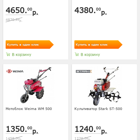
4650.
4380.
00
00
р.
р.
4870.
89
р.
Купить в один клик
Купить в один клик
В корзину
В корзину
Мотоблок Weima WM 500
Культиватор Stark ST-500
1350.
1240.
00
00
р.
р.
1458.
00
1270.
08
р.
р.