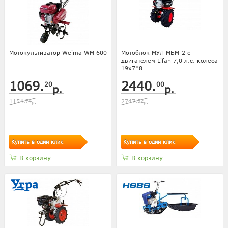
Мотокультиватор Weima WM 600
Мотоблок МУЛ МБМ-2 с
двигателем Lifan 7,0 л.с. колеса
19х7*8
1069.
2440.
20
00
р.
р.
1154.
74
2747.
52
р.
р.
Купить в один клик
Купить в один клик
В корзину
В корзину