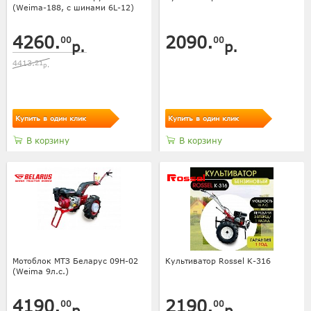
(Weima-188, с шинами 6L-12)
4260.
2090.
00
00
р.
р.
4413.
21
р.
Купить в один клик
Купить в один клик
В корзину
В корзину
Мотоблок МТЗ Беларус 09Н-02
Культиватор Rossel K-316
(Weima 9л.с.)
4190.
2190.
00
00
р.
р.