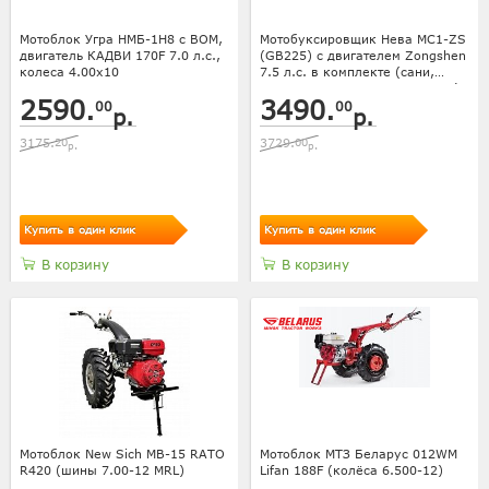
Мотоблок Угра НМБ-1Н8 с ВОМ,
Мотобуксировщик Нева МС1-ZS
двигатель КАДВИ 170F 7.0 л.с.,
(GB225) с двигателем Zongshen
колеса 4.00х10
7.5 л.с. в комплекте (сани,
сиденье, чехол для двигателя)
2590.
3490.
00
00
р.
р.
3175.
20
3729.
00
р.
р.
Купить в один клик
Купить в один клик
В корзину
В корзину
Мотоблок New Sich MB-15 RATO
Мотоблок МТЗ Беларус 012WM
R420 (шины 7.00-12 MRL)
Lifan 188F (колёса 6.500-12)