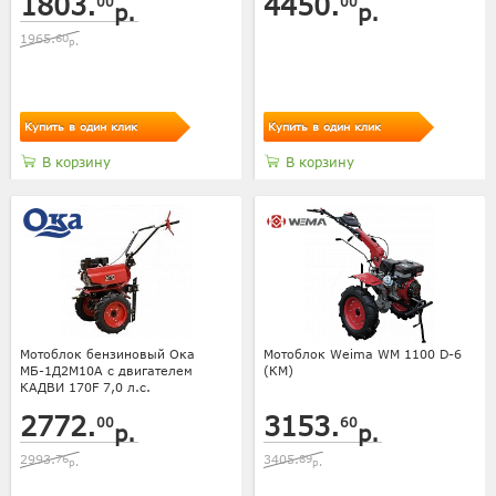
1803.
4450.
00
00
р.
р.
1965.
60
р.
Купить в один клик
Купить в один клик
В корзину
В корзину
Мотоблок бензиновый Ока
Мотоблок Weima WM 1100 D-6
МБ-1Д2М10А с двигателем
(КМ)
КАДВИ 170F 7,0 л.с.
2772.
3153.
00
60
р.
р.
2993.
76
3405.
89
р.
р.