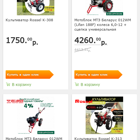
Культиватор Rossel K-308
Мотоблок МТЗ Беларус 012WM
(Lifan 188F) колеса 6,0-12 +
сцепка универсальная
1750.
4260.
00
00
р.
р.
4413.
21
р.
Купить в один клик
Купить в один клик
В корзину
В корзину
Мотоблок МТЗ Беларус 012WM
Культиватор Rossel K-313