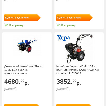
Купить в один клик
Купить в один клик
В корзину
В корзину
Дизельный мотоблок Storm
Мотоблок Угра НМБ-1H10A с
112D LUX (15л.с.
ВОМ, двигатель КАДВИ 9.0 л.с,
электростартер)
колеса 19х7.00*8
4680.
3852.
00
00
р.
р.
5230.
00
4160.
16
р.
р.