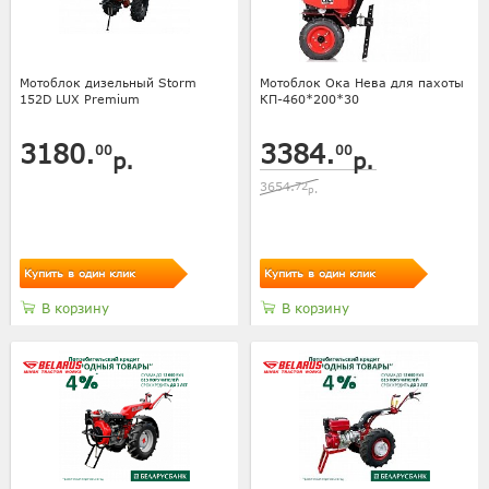
Мотоблок дизельный Storm
Мотоблок Ока Нева для пахоты
152D LUX Premium
КП-460*200*30
3180.
3384.
00
00
р.
р.
3654.
72
р.
Купить в один клик
Купить в один клик
В корзину
В корзину