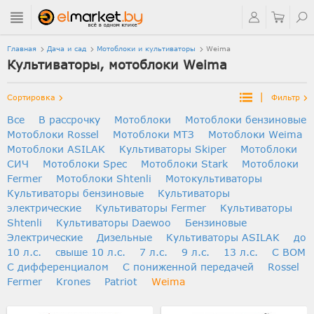
Главная
Дача и сад
Мотоблоки и культиваторы
Weima
Культиваторы, мотоблоки Weima
|
Сортировка
Фильтр
Все
В рассрочку
Мотоблоки
Мотоблоки бензиновые
Мотоблоки Rossel
Мотоблоки МТЗ
Мотоблоки Weima
Мотоблоки ASILAK
Культиваторы Skiper
Мотоблоки
СИЧ
Мотоблоки Spec
Мотоблоки Stark
Мотоблоки
Fermer
Мотоблоки Shtenli
Мотокультиваторы
Культиваторы бензиновые
Культиваторы
электрические
Культиваторы Fermer
Культиваторы
Shtenli
Культиваторы Daewoo
Бензиновые
Электрические
Дизельные
Культиваторы ASILAK
до
10 л.с.
свыше 10 л.с.
7 л.с.
9 л.с.
13 л.с.
С ВОМ
С дифференциалом
C пониженной передачей
Rossel
Fermer
Krones
Patriot
Weima