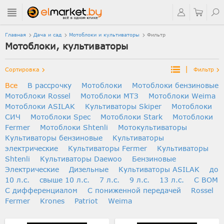
Главная
Дача и сад
Мотоблоки и культиваторы
Фильтр
Мотоблоки, культиваторы
|
Сортировка
Фильтр
Все
В рассрочку
Мотоблоки
Мотоблоки бензиновые
Мотоблоки Rossel
Мотоблоки МТЗ
Мотоблоки Weima
Мотоблоки ASILAK
Культиваторы Skiper
Мотоблоки
СИЧ
Мотоблоки Spec
Мотоблоки Stark
Мотоблоки
Fermer
Мотоблоки Shtenli
Мотокультиваторы
Культиваторы бензиновые
Культиваторы
электрические
Культиваторы Fermer
Культиваторы
Shtenli
Культиваторы Daewoo
Бензиновые
Электрические
Дизельные
Культиваторы ASILAK
до
10 л.с.
свыше 10 л.с.
7 л.с.
9 л.с.
13 л.с.
С ВОМ
С дифференциалом
C пониженной передачей
Rossel
Fermer
Krones
Patriot
Weima