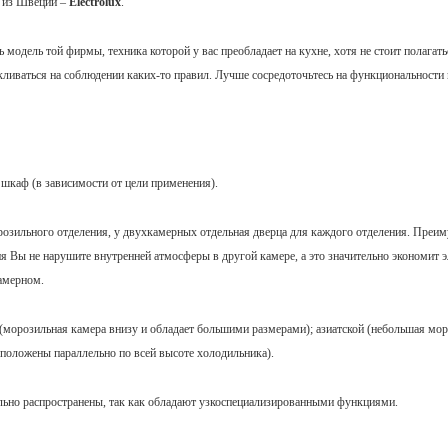
; из Швеции –
Electrolux
.
модель той фирмы, техника которой у вас преобладает на кухне, хотя не стоит полагать
цикливаться на соблюдении каких-то правил. Лучше сосредоточьтесь на функциональности
 шкаф (в зависимости от цели применения).
розильного отделения, у двухкамерных отдельная дверца для каждого отделения. Пре
 Вы не нарушите внутренней атмосферы в другой камере, а это значительно экономит э
камерном.
морозильная камера внизу и обладает большими размерами); азиатской (небольшая мор
асположены параллельно по всей высоте холодильника).
льно распространены, так как обладают узкоспециализированными функциями.