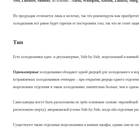
Neff, Liebherr, Siemens
; из Италии –
Nardi, Whirlpool, Ariston, Zanussi, Smeg
Их продукция отличается лишь в мелочах, так что рекомендуем вам приобретать 
холодильник всё равно будет спрятан от посторонних глаз, так что не стоит за
Тип
Есть холодильники одно- и двухкамерные, Side-by-Side, морозильный и винный
Однокамерные
холодильники обладают одной дверцей для холодильного и мо
встраиваемых холодильников очевидно – при открытии дверцы одного отделения
морозильное отделение в таком холодильнике значительно больше, чем в одно
Сами камеры могут быть расположены по трём основным схемам: европейской (
расположена сверху); американской (схема Side-by-Side, когда оба отделения р
Существуют также отдельные морозильники и винные шкафы, однако они не си