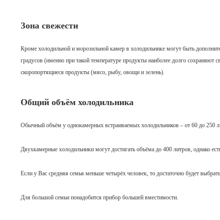
Зона свежести
Кроме холодильной и морозильной камер в холодильнике могут быть дополнител
градусов (именно при такой температуре продукты наиболее долго сохраняют св
скоропортящиеся продукты (мясо, рыбу, овощи и зелень).
Общий объём холодильника
Обычный объём у однокамерных встраиваемых холодильников – от 60 до 250 л
Двухкамерные холодильники могут достигать объёма до 400 литров, однако ест
Если у Вас средняя семья меньше четырёх человек, то достаточно будет выбрат
Для большой семьи понадобится прибор большей вместимости.