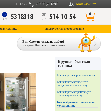
ПН-СБ
9:00
18:00
Мой кабинет
с
до
0
5318318
514-10-54
9
025
017
овая техника
Инструменты и оборудование
Вам Сложно сделать выбор?
Интернет-Помощник Вам поможет
Крупная бытовая
техника
Как выбрать варочную панель
Как выбрать встроенную
посудомоечную машину
Как выбрать встраиваемую
стиральную машину
Как выбрать встраиваемый
холодильник