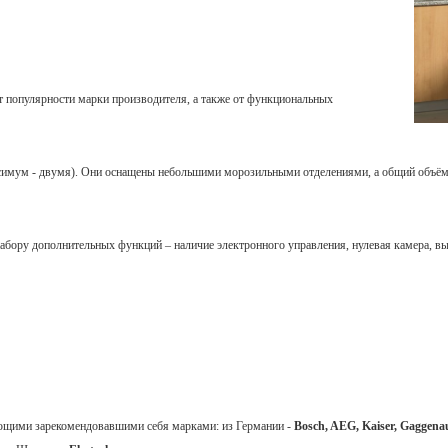
т популярности марки производителя, а также от функциональных
симум - двумя). Они оснащены небольшими морозильными отделениями, а общий объём
 набору дополнительных функций – наличие электронного управления, нулевая камера, в
ующими зарекомендовавшими себя марками: из Германии -
Bosch, AEG, Kaiser, Gaggena