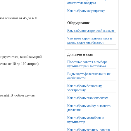
очиститель воздуха
Как выбрать кондиционер
ют объемом от 45 до 400
Оборудование
Как выбрать сварочный аппарат
Что такое строительные леса и
каких видов они бывают
Для дачи и сада
определиться, какой камерой
Полезные советы в выборе
жке от 10 до 110 литров).
культиватора и мотоблока
Виды картофелесажалок и их
особенности
Как выбрать бензопилу,
электропилу
новый). В любом случае,
Как выбрать газонокосилку
Как выбрать мойку высокого
давления
Как выбрать мотоблок и
культиватор
Как выбрать теплицу, парник