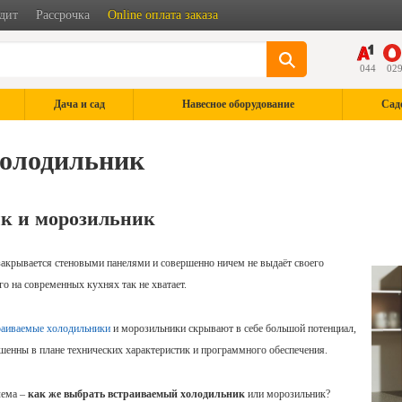
дит
Рассрочка
Online оплата заказа
044
02
Дача и сад
Навесное оборудование
Сад
холодильник
к и морозильник
 закрывается стеновыми панелями и совершенно ничем не выдаёт своего
го на современных кухнях так не хватает.
раиваемые холодильники
и морозильники скрывают в себе большой потенциал,
ршенны в плане технических характеристик и программного обеспечения.
лема –
как же выбрать встраиваемый холодильник
или морозильник?