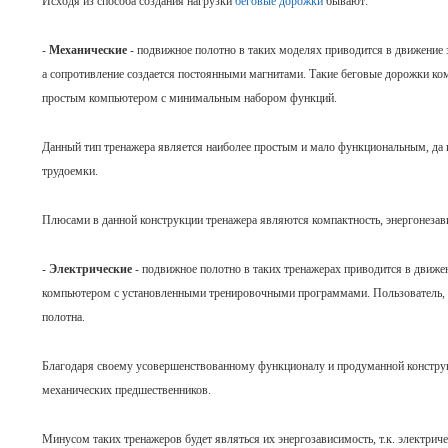
Исходя из способа создания нагрузки
беговые дорожки
бывают:
-
Механические
- подвижное полотно в таких моделях приводится в движение 
а сопротивление создается постоянными магнитами. Такие беговые дорожки ко
простым компьютером с минимальным набором функций.
Данный тип тренажера является наиболее простым и мало функциональным, да и
трудоемки.
Плюсами в данной конструкции тренажера являются компактность, энергонезав
-
Электрические
- подвижное полотно в таких тренажерах приводится в движ
компьютером с установленными тренировочными программами. Пользователь, 
полотна.
Благодаря своему усовершенствованному функционалу и продуманной конструк
механических предшественников.
Минусом таких тренажеров будет являться их энергозависимость, т.к. электрич