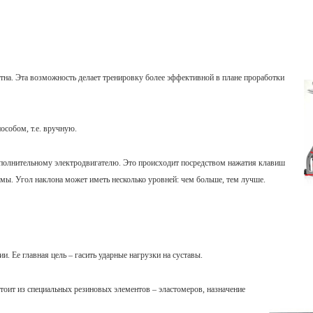
тна. Эта возможность делает тренировку более эффективной в плане проработки
особом, т.е. вручную.
ополнительному электродвигателю. Это происходит посредством нажатия клавиш
мы. Угол наклона может иметь несколько уровней: чем больше, тем лучше.
. Ее главная цель – гасить ударные нагрузки на суставы.
стоит из специальных резиновых элементов – эластомеров, назначение