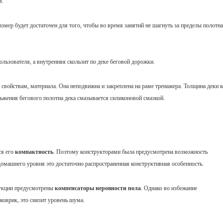
м.
размер будет достаточен для того, чтобы во время занятий не шагнуть за пределы полотна 
льзователя, а внутренняя скользит по деке беговой дорожки.
 свойствам, материала. Она неподвижна и закреплена на раме тренажера. Толщина деки к
льжения бегового полотна дека смазывается силиконовой смазкой.
ся его
компактность
. Поэтому конструкторами была предусмотрена возможность
омашнего уровня это достаточно распространенная конструктивная особенность.
рукции предусмотрены
компенсаторы неровности пола
. Однако во избежание
коврик, это снизит уровень шума.