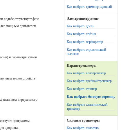
Как выбрать триммер садовый
Электроинструмент
ри ходьбе отсутствует фаза
более мощным двигателем.
Как выбрать дрель
Как выбрать лобзик
Как выбрать перфоратор
Как выбрать строительный
пылесос
лорий) и параметры самой
Кардиотренажеры
Как выбрать велотренажер
лючения аудиоустройств
Как выбрать гребной тренажер
Как выбрать степпер
Как выбрать беговую дорожку
же наличием виртуального
Как выбрать эллиптический
тренажер
Силовые тренажеры
уществуют программы,
для здоровья.
Как выбрать силовую