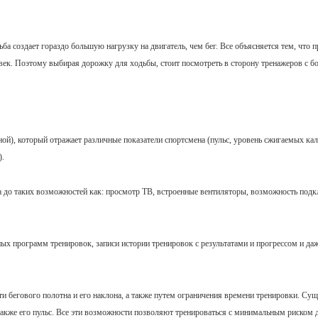
ба создает гораздо большую нагрузку на двигатель, чем бег. Все объясняется тем, что п
ловек. Поэтому выбирая дорожку для ходьбы, стоит посмотреть в сторону тренажеров с 
ой), который отражает различные показатели спортсмена (пульс, уровень сжигаемых ка
).
 до таких возможностей как: просмотр ТВ, встроенные вентиляторы, возможность подк
х программ тренировок, записи истории тренировок с результатами и прогрессом и да
и бегового полотна и его наклона, а также путем ограничения времени тренировки. С
также его пульс. Все эти возможности позволяют тренироваться с минимальным риском 