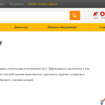
дит
Рассрочка
Online оплата заказа
044
02
Дача и сад
Навесное оборудование
Сад
у
ьного соответствия естественному бегу. Эффективность заключается в том,
ся высокий уровень выносливости, укрепляется сердечно-сосудистая и
т быстрого сжигания калорий.