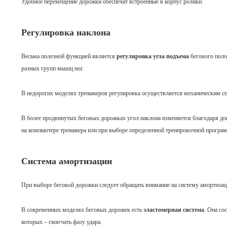
Удобное перемещение дорожки обеспечат встроенные в корпус ролики.
Регулировка наклона
Весьма полезной функцией является
регулировка угла подъема
бегового поло
разных групп мышц ног.
В недорогих моделях тренажеров регулировка осуществляется механическим сп
В более продвинутых беговых дорожках угол наклона изменяется благодаря д
на компьютере тренажера или при выборе определенной тренировочной програм
Система амортизации
При выборе беговой дорожки следует обращать внимание на систему амортизации
В современных моделях беговых дорожек есть
эластомерная система
. Она со
которых – смягчать фазу удара.