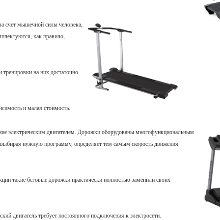
за счет мышечной силы человека,
мплектуются, как правило,
 тренировки на них достаточно
исимость и малая стоимость.
ение электрическим двигателем. Дорожки оборудованы многофункциональным
выбирая нужную программу, определяет тем самым скорость движения
ции такие беговые дорожки практически полностью заменили своих
еский двигатель требует постоянного подключения к электросети.