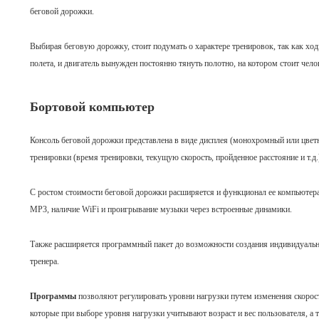
беговой дорожки.
Выбирая беговую дорожку, стоит подумать о характере тренировок, так как ходь
полета, и двигатель вынужден постоянно тянуть полотно, на котором стоит че
Бортовой компьютер
Консоль беговой дорожки представлена в виде дисплея (монохромный или цветн
тренировки (время тренировки, текущую скорость, пройденное расстояние и т.д.
С ростом стоимости беговой дорожки расширяется и функционал ее компьютера
MP3, наличие WiFi и проигрывание музыки через встроенные динамики.
Также расширяется программный пакет до возможности создания индивидуальны
тренера.
Программы
позволяют регулировать уровни нагрузки путем изменения скорост
которые при выборе уровня нагрузки учитывают возраст и вес пользователя, а 