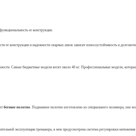
функциональность ее конструкции.
сти ее конструкции и надежности сварных швов зависит износоустойчивость и долговечн
адежности. Самые бюджетные модели весят около 40 кг. Профессиональные модели, кото
ает
беговое полотно
. Подвижное полотно изготовлено из специального полимера, оно м
лительной эксплуатации тренажера, в нем предусмотрена система регулировки натяжения