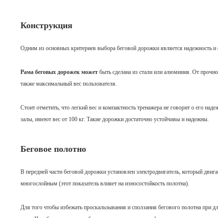
Конструкция
Одним из основных критериев выбора беговой дорожки является надежность и 
Рама беговых дорожек может
быть сделана из стали или алюминия. От прочно
также максимальный вес пользователя.
Стоит отметить, что легкий вес и компактность тренажера не говорит о его н
залы, имеют вес от 100 кг. Такие дорожки достаточно устойчивы и надежны.
Беговое полотно
В передней части беговой дорожки установлен электродвигатель, который двиг
многослойным (этот показатель влияет на износостойкость полотна).
Для того чтобы избежать проскальзывания и сползания бегового полотна при д