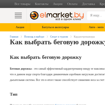
Все товары
Контакты
Акции
Оплата
Доставка
Кре
Акция
Батуты и аксессуары
Авто - мото
Главная
Помощь в выборе
Спорт и туризм
Кардиотренажеры
Как выбрать беговую дорожк
Как выбрать беговую дорожку
Беговая дорожка
- это самый эффективный
кардиотренажер ввиду ее максимал
что в данном виде спорта благодаря динамичным аэробным нагрузкам достигает
дыхательная система. Все это в итоге также способствует снижению веса за сче
Тип