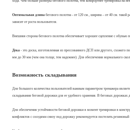
хода. Чем больше размеры бегового полотна, тем комфортнее тренировка на не
Оптимальная длина
бегового полотна - от 120 см., ширина – от 40 см. такой 
зависит от роста пользователя.
Внешняя сторона бегового полотна обеспечивает хорошее сцепление с обувью по
Дека
- это доска, изготовленная из прессованного ДСП или другого, схожего по
мм до 30 мм (чем она толще, тем надежнее). Для обеспечения нормального ско
Возможность складывания
Для большого количества пользователей важным параметром тренажера являет
складывания беговой дорожки для ее удобного хранения. В беговых дорожках д
Для обеспечения устойчивости беговой дорожки в момент тренировки в конст
конфликтов с соседями снизу под дорожку рекомендуется постелить резиновый 