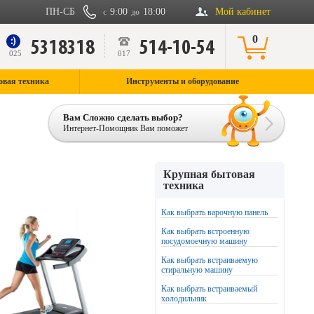
ПН-СБ
9:00
18:00
Мой кабинет
с
до
0
5318318
514-10-54
9
025
017
овая техника
Инструменты и оборудование
Вам Сложно сделать выбор?
Интернет-Помощник Вам поможет
Крупная бытовая
техника
Как выбрать варочную панель
Как выбрать встроенную
посудомоечную машину
Как выбрать встраиваемую
стиральную машину
Как выбрать встраиваемый
холодильник