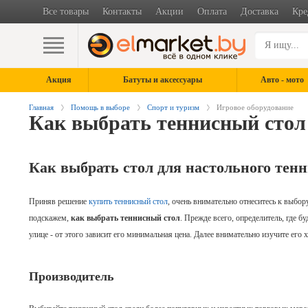
Все товары
Контакты
Акции
Оплата
Доставка
Кре
Акция
Батуты и аксессуары
Авто - мото
Главная
Помощь в выборе
Спорт и туризм
Игровое оборудование
Как выбрать теннисный стол
Как выбрать стол для настольного тен
Приняв решение
купить теннисный стол
, очень внимательно отнеситесь к
выбору
подскажем,
как выбрать теннисный стол
. Прежде всего, определитель, где б
улице - от этого зависит его минимальная цена. Далее внимательно изучите его 
Производитель