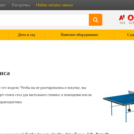
дит
Рассрочка
Online оплата заказа
044
02
Дача и сад
Навесное оборудование
Сад
ниса
 его модели. Чтобы вы не разочаровались в покупке, мы
удет стоять стол для настольного тенниса: в помещении или на
характеристики.