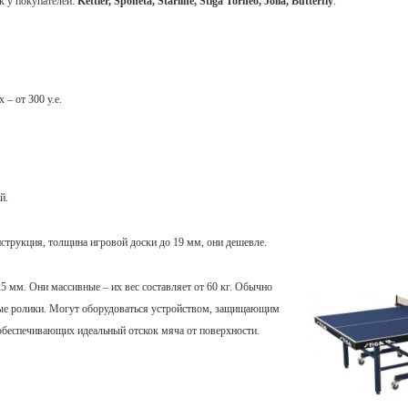
к у покупателей:
Kettler, Sponeta, Starline, Stiga Torneo, Jolla, Butterfly
.
– от 300 у.е.
й.
нструкция, толщина игровой доски до 19 мм, они дешевле.
25 мм. Они массивные – их вес составляет от 60 кг. Обычно
ные ролики. Могут оборудоваться устройством, защищающим
обеспечивающих идеальный отскок мяча от поверхности.