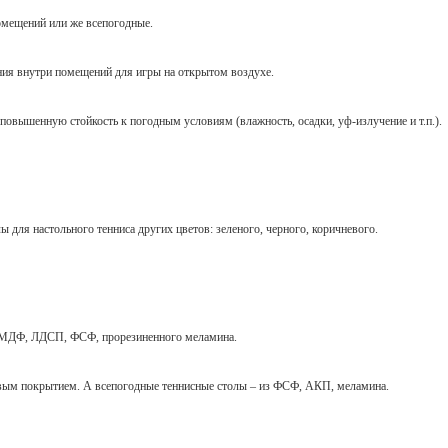
омещений или же всепогодные.
ния внутри помещений для игры на открытом воздухе.
повышенную стойкость к погодным условиям (влажность, осадки, уф-излучение и т.п.).
 для настольного тенниса других цветов: зеленого, черного, коричневого.
, МДФ, ЛДСП, ФСФ, прорезиненного меламина.
м покрытием. А всепогодные теннисные столы – из ФСФ, АКП, меламина.