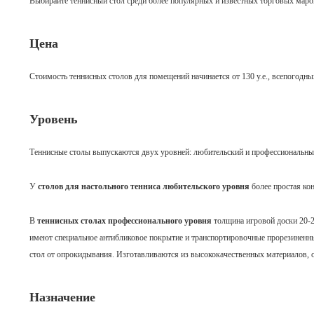
Выбирайте теннисный стол среди более популярных и известных торговых маро
Цена
Стоимость теннисных столов для помещений начинается от 130 у.е., всепогодных 
Уровень
Теннисные столы выпускаются двух уровней: любительский и профессиональны
У
столов для настольного тенниса любительского уровня
более простая ко
В
теннисных столах профессионального уровня
толщина игровой доски
20-
имеют специальное антибликовое покрытие и транспортировочные прорезинен
стол от опрокидывания. Изготавливаются из высококачественных материалов, 
Назначение