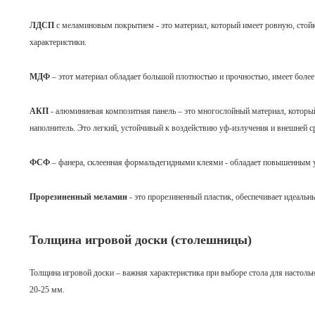
ЛДСП
с меламиновым покрытием - это материал, который имеет ровную, стой
характеристики.
МДФ
– этот материал обладает большой плотностью и прочностью, имеет боле
АКП
- алюминиевая композитная панель – это многослойный материал, кото
наполнитель. Это легкий, устойчивый к воздействию уф-излучения и внешней с
ФСФ
– фанера, склеенная формальдегидными клеями - обладает повышенным у
Прорезиненный меламин
- это прорезиненный пластик, обеспечивает идеальн
Толщина игровой доски (столешницы)
Толщина игровой доски – важная характеристика при выборе стола для настоль
20-25 мм.