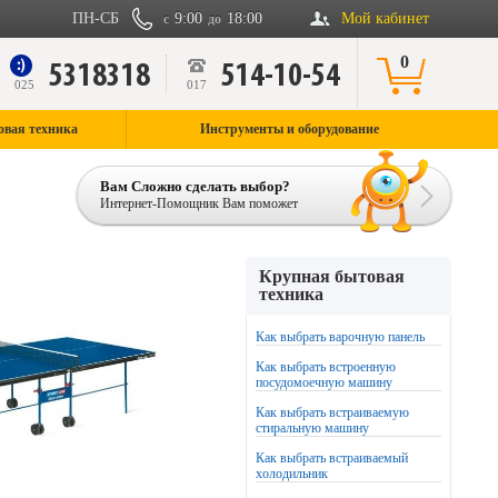
ПН-СБ
9:00
18:00
Мой кабинет
с
до
0
5318318
514-10-54
9
025
017
овая техника
Инструменты и оборудование
Вам Сложно сделать выбор?
Интернет-Помощник Вам поможет
Крупная бытовая
техника
Как выбрать варочную панель
Как выбрать встроенную
посудомоечную машину
Как выбрать встраиваемую
стиральную машину
Как выбрать встраиваемый
холодильник