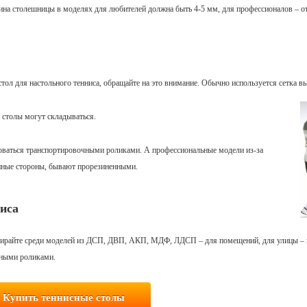
щина столешницы в моделях для любителей должна быть 4-5 мм, для профессионалов – от
тол для настольного тенниса, обращайте на это внимание. Обычно используется сетка вы
е столы могут складываться.
оваться транспортировочными роликами. А профессиональные модели из-за
енные стороны, бывают прорезиненными.
иса
выбирайте среди моделей из ДСП, ДВП, АКП, МДФ, ЛДСП – для помещений, для улицы –
чными роликами.
Купить теннисные столы