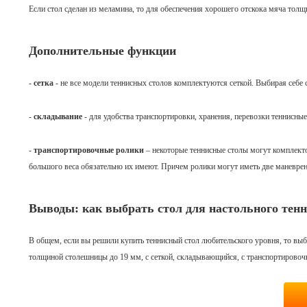
Если стол сделан из меламина, то для обеспечения хорошего отскока мяча тол
Дополнительные функции
-
сетка
- не все модели теннисных столов комплектуются сеткой. Выбирая себе с
-
складывание
- для удобства транспортировки, хранения, перевозки теннисны
-
транспортировочные ролики
– некоторые теннисные столы могут комплект
большого веса обязательно их имеют. Причем ролики могут иметь две маневр
Выводы: как выбрать стол для настольного тенн
В общем, если вы решили купить теннисный стол любительского уровня, то 
толщиной столешницы до 19 мм, с сеткой, складывающийся, с транспортирово