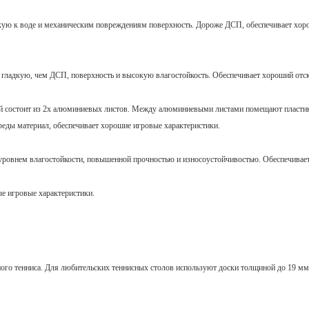
кую к воде и механическим повреждениям поверхность. Дороже ДСП, обеспечивает хор
е гладкую, чем ДСП, поверхность и высокую влагостойкость. Обеспечивает хороший отс
рый состоит из 2х алюминиевых листов. Между алюминиевыми листами помещают пласт
реды материал, обеспечивает хорошие игровые характеристики.
ровнем влагостойкости, повышенной прочностью и износоустойчивостью. Обеспечивает
ые игровые характеристики.
ного тенниса. Для любительских теннисных столов используют доски толщиной до 19 мм