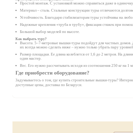
Простой монтаж. С установкой можно справиться даже в одиночку.
Материал – сталь. Стальные конструкции туры отличаются долго
Устойчивость. Благодаря стабилизаторам туры устойчивы на любой
Надежные крепления «труба в трубу», фиксация стяжек при помощ
Большой выбор моделей по высоте.
Как выбрать туру?
Высота. 5–7-метровые вышки-туры подойдут для частных домов. Д
их всегда можно сделать ниже – нужно только убрать пару уровней
Размер площадки. Ее длина колеблется от 1,6 до 2 метров. На дли
один мастер.
Вес. Его нужно рассчитывать исходя из соотношения 250 кг на 1 м
Где приобрести оборудование?
Задумываетесь о том, где купить строительные вышки-туры? Интернет
доступные цены, доставка по Беларуси.