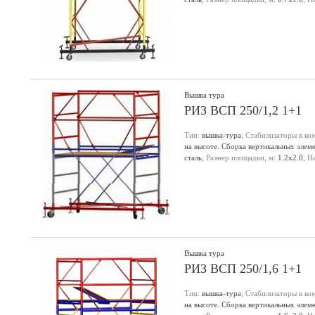
настила, м:
1.4
;
Вышка тура
РИЗ ВСП 250/1,2 1+1
Тип:
вышка-тура
; Стабилизаторы в ко
на высоте. Сборка вертикальных элем
сталь
; Размер площадки, м:
1.2х2.0
; Н
настила, м:
1.5
;
Вышка тура
РИЗ ВСП 250/1,6 1+1
Тип:
вышка-тура
; Стабилизаторы в ко
на высоте. Сборка вертикальных элем