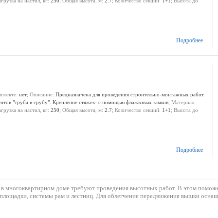
агрузка на настил, кг:
250
; Общая высота, м:
2.7
; Количество секций:
1+1
; Высота до
Подробнее
мплекте:
нет
; Описание:
Предназначена для проведения строительно-монтажных работ
ентов "труба в трубу". Крепление стяжек- с помощью флажковых замков
; Материал:
агрузка на настил, кг:
250
; Общая высота, м:
2.7
; Количество секций:
1+1
; Высота до
Подробнее
к и в многоквартирном доме требуют проведения высотных работ. В этом помож
й площадки, системы рам и лестниц. Для облегчения передвижения вышки оснащ