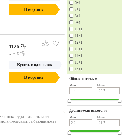
6+1
В корзину
7+1
8+1
9+1
10+1
11+1
12+1
1126.
71
р.
13+1
1175.
25
р.
14+1
15+1
Купить в один клик
16+1
В корзину
Общая высота, м
Мин.
Макс.
Достигаемая высота, м
ет вышка-тура. Так называют
Мин.
Макс.
аются колесами. За безопасность