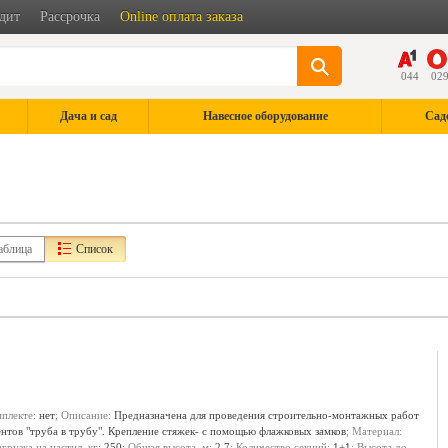
дит
Рассрочка
Online оплата заказа
044
02
Дача и сад
Навесное оборудование
Сад
аблица
Список
мплекте:
нет
; Описание:
Предназначена для проведения строительно-монтажных работ
ентов "труба в трубу". Крепление стяжек- с помощью флажковых замков
; Материал:
агрузка на настил, кг:
250
; Общая высота, м:
2.7
; Количество секций:
1+1
; Высота до