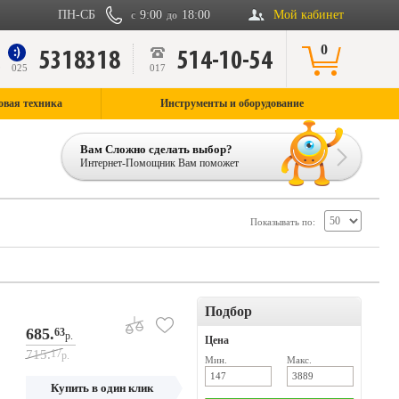
ПН-СБ
9:00
18:00
Мой кабинет
с
до
0
5318318
514-10-54
9
025
017
овая техника
Инструменты и оборудование
Вам Сложно сделать выбор?
Интернет-Помощник Вам поможет
Показывать по:
Подбор
685.
63
р.
Цена
715.
17
р.
Мин.
Макс.
Купить в один клик