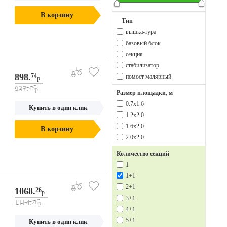
В корзину
Тип
вышка-тура
базовый блок
секция
стабилизатор
898.
74
помост малярный
р.
937.
45
р.
Размер площадки, м
0.7х1.6
Купить в один клик
1.2х2.0
1.6х2.0
В корзину
2.0х2.0
Количество секций
1
1+1
2+1
1068.
26
р.
3+1
1114.
28
р.
4+1
5+1
Купить в один клик