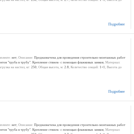
Подробнее
мплекте:
нет
; Описание:
Предназначена для проведения строительно-монтажных работ
ентов "труба в трубу". Крепление стяжек- с помощью флажковых замков
; Материал:
агрузка на настил, кг:
250
; Общая высота, м:
2.8
; Количество секций:
1+1
; Высота до
Подробнее
мплекте:
нет
; Описание:
Предназначена для проведения строительно-монтажных работ
ентов "труба в трубу". Крепление стяжек- с помощью флажковых замков
; Материал: