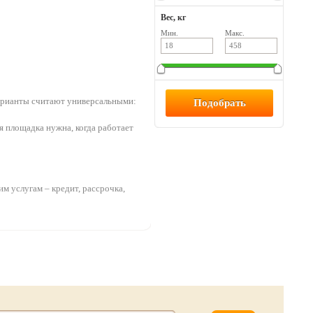
Вес, кг
Мин.
Макс.
варианты считают универсальными:
ая площадка нужна, когда работает
м услугам – кредит, рассрочка,