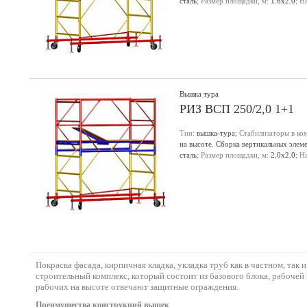
сталь
; Размер площадки, м:
1.6х2.0
; Н
настила, м:
1.4
;
Вышка тура
РИЗ ВСП 250/2,0 1+1
Тип:
вышка-тура
; Стабилизаторы в ко
на высоте. Сборка вертикальных элем
сталь
; Размер площадки, м:
2.0х2.0
; Н
настила, м:
1.4
;
Покраска фасада, кирпичная кладка, укладка труб как в частном, та
строительный комплекс, который состоит из базового блока, рабоче
рабочих на высоте отвечают защитные ограждения.
Преимущества конструкций вышек