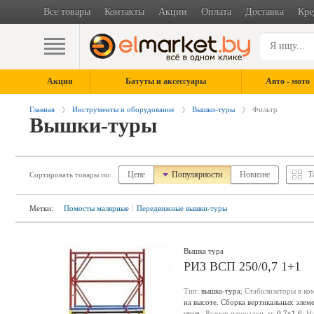
Все товары
Контакты
Акции
Оплата
Доставка
Кре
Акция
Батуты и аксессуары
Авто - мото
Главная
Инструменты и оборудование
Вышки-туры
Фильтр
Вышки-туры
Цене
Популярности
Новизне
Т
Сортировать товары по:
Метки:
Помосты малярные
Передвижные вышки-туры
Вышка тура
РИЗ ВСП 250/0,7 1+1
Тип:
вышка-тура
; Стабилизаторы в ко
на высоте. Сборка вертикальных элем
сталь
; Размер площадки, м:
0.7х1.6
; Н