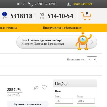
ПН-СБ
9:00
18:00
Мой кабинет
с
до
0
5318318
514-10-54
9
025
017
овая техника
Инструменты и оборудование
Вам Сложно сделать выбор?
Интернет-Помощник Вам поможет
Показывать по:
Подбор
2857.
88
р.
Цена
2980.
98
р.
Мин.
Макс.
Купить в один клик