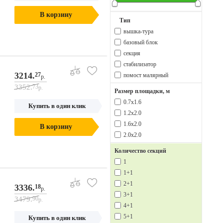
В корзину
Тип
вышка-тура
базовый блок
секция
стабилизатор
3214.
27
помост малярный
р.
3352.
73
р.
Размер площадки, м
0.7х1.6
Купить в один клик
1.2х2.0
1.6х2.0
В корзину
2.0х2.0
Количество секций
1
1+1
2+1
3336.
18
р.
3+1
3479.
90
р.
4+1
5+1
Купить в один клик