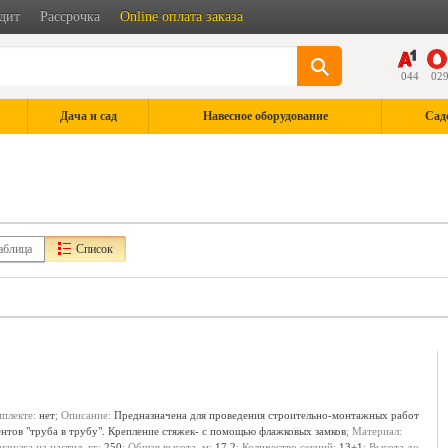
дит
Рассрочка
Online оплата заказа
044
02
Дача и сад
Навесное оборудование
Сад
аблица
Список
мплекте:
нет
; Описание:
Предназначена для проведения строительно-монтажных работ
ентов "труба в трубу". Крепление стяжек- с помощью флажковых замков
; Материал:
агрузка на настил, кг:
250
; Общая высота, м:
17.2
; Количество секций:
13+1
; Высота до