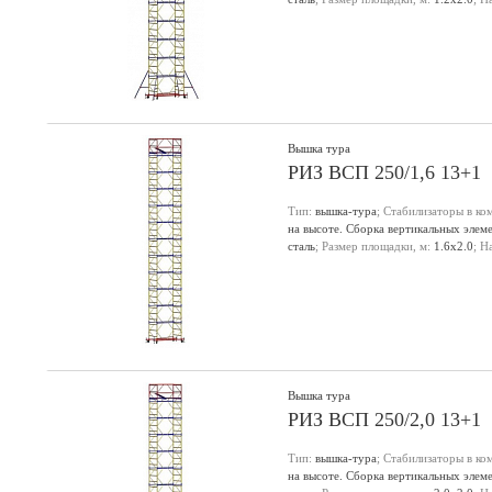
настила, м:
15.9
;
Вышка тура
РИЗ ВСП 250/1,6 13+1
Тип:
вышка-тура
; Стабилизаторы в ко
на высоте. Сборка вертикальных элем
сталь
; Размер площадки, м:
1.6х2.0
; Н
настила, м:
15.8
;
Вышка тура
РИЗ ВСП 250/2,0 13+1
Тип:
вышка-тура
; Стабилизаторы в ко
на высоте. Сборка вертикальных элем