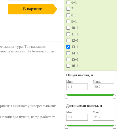
6+1
В корзину
7+1
8+1
9+1
10+1
11+1
12+1
ет вышка-тура. Так называют
13+1
аются колесами. За безопасность
14+1
15+1
16+1
Общая высота, м
Мин.
Макс.
варианты считают универсальными:
Достигаемая высота, м
Мин.
Макс.
ая площадка нужна, когда работает