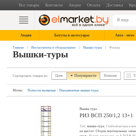
Все товары
Контакты
Акции
Оплата
Доставка
Кре
Акция
Батуты и аксессуары
Авто - мото
Главная
Инструменты и оборудование
Вышки-туры
Фильтр
Вышки-туры
Цене
Популярности
Новизне
Т
Сортировать товары по:
Метки:
Помосты малярные
Передвижные вышки-туры
Вышка тура
РИЗ ВСП 250/1,2 13+1
Тип:
вышка-тура
; Стабилизаторы в ко
на высоте. Сборка вертикальных элем
сталь
; Размер площадки, м:
1.2х2.0
; Н