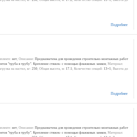
Подробнее
мплекте:
нет
; Описание:
Предназначена для проведения строительно-монтажных работ
ентов "труба в трубу". Крепление стяжек- с помощью флажковых замков
; Материал:
агрузка на настил, кг:
250
; Общая высота, м:
17.1
; Количество секций:
13+1
; Высота до
Подробнее
мплекте:
нет
; Описание:
Предназначена для проведения строительно-монтажных работ
ентов "труба в трубу". Крепление стяжек- с помощью флажковых замков
; Материал: