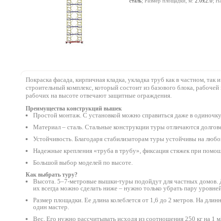
сталь
; Размер площадки, м:
2.0х2.0
; Н
настила, м:
15.8
;
Покраска фасада, кирпичная кладка, укладка труб как в частном, та
строительный комплекс, который состоит из базового блока, рабоче
рабочих на высоте отвечают защитные ограждения.
Преимущества конструкций вышек
Простой монтаж. С установкой можно справиться даже в одиночку.
Материал – сталь. Стальные конструкции туры отличаются долго
Устойчивость. Благодаря стабилизаторам туры устойчивы на любой
Надежные крепления «труба в трубу», фиксация стяжек при помощ
Большой выбор моделей по высоте.
Как выбрать туру?
Высота. 5–7-метровые вышки-туры подойдут для частных домов. Д
их всегда можно сделать ниже – нужно только убрать пару уровней
Размер площадки. Ее длина колеблется от 1,6 до 2 метров. На дли
один мастер.
Вес. Его нужно рассчитывать исходя из соотношения 250 кг на 1 м