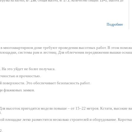
агрузка на настил, кг:
250
; Общая высота, м:
17.1
; Количество секций:
13+1
; Высота до
Подробнее
к и в многоквартирном доме требуют проведения высотных работ. В этом помож
й площадки, системы рам и лестниц. Для облегчения передвижения вышки оснащ
 На это уйдет не более получаса.
вечностью и прочностью.
 поверхности. Это обеспечивает безопасность работ.
и флажковых замков.
ля высоток пригодятся модели повыше – от 15–22 метров. Кстати, высокие 
.
нной площадке легко разместятся несколько строителей и оборудование. Коротк
2.