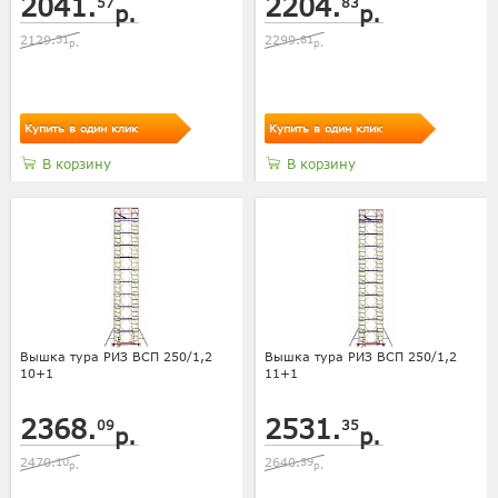
2041.
2204.
57
83
р.
р.
2129.
51
2299.
81
р.
р.
Купить в один клик
Купить в один клик
В корзину
В корзину
Вышка тура РИЗ ВСП 250/1,2
Вышка тура РИЗ ВСП 250/1,2
10+1
11+1
2368.
2531.
09
35
р.
р.
2470.
10
2640.
39
р.
р.