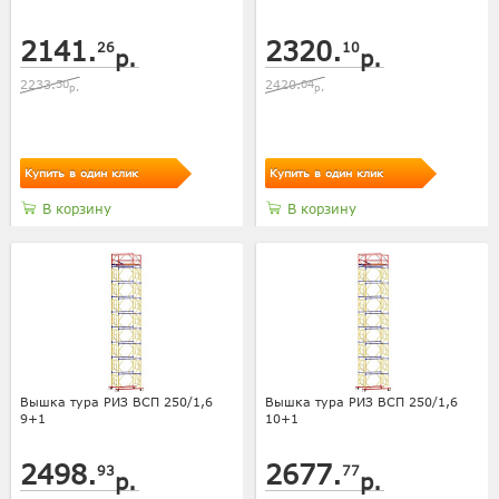
2141.
2320.
26
10
р.
р.
2233.
50
2420.
04
р.
р.
Купить в один клик
Купить в один клик
В корзину
В корзину
Вышка тура РИЗ ВСП 250/1,6
Вышка тура РИЗ ВСП 250/1,6
9+1
10+1
2498.
2677.
93
77
р.
р.