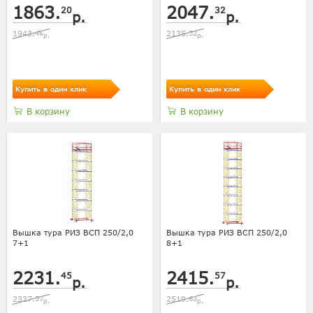
1863.
2047.
20
32
р.
р.
1943.
46
2135.
52
р.
р.
Купить в один клик
Купить в один клик
В корзину
В корзину
Вышка тура РИЗ ВСП 250/2,0
Вышка тура РИЗ ВСП 250/2,0
7+1
8+1
2231.
2415.
45
57
р.
р.
2327.
57
2519.
63
р.
р.