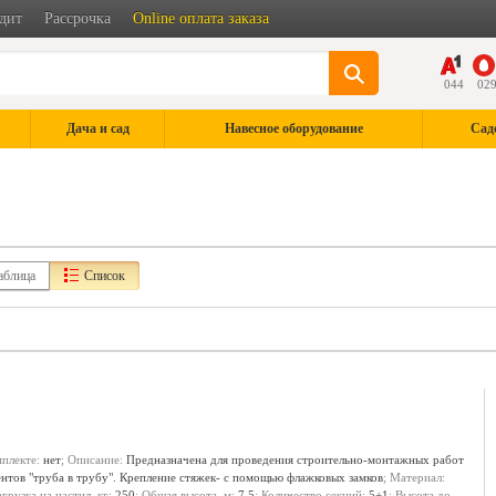
дит
Рассрочка
Online оплата заказа
044
02
Дача и сад
Навесное оборудование
Сад
аблица
Список
мплекте:
нет
; Описание:
Предназначена для проведения строительно-монтажных работ
ентов "труба в трубу". Крепление стяжек- с помощью флажковых замков
; Материал:
агрузка на настил, кг:
250
; Общая высота, м:
7.5
; Количество секций:
5+1
; Высота до