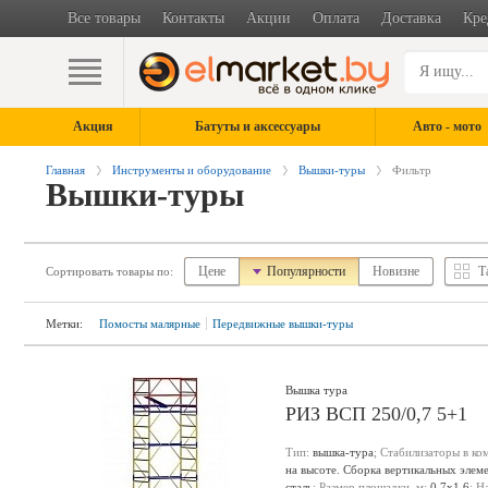
Все товары
Контакты
Акции
Оплата
Доставка
Кре
Акция
Батуты и аксессуары
Авто - мото
Главная
Инструменты и оборудование
Вышки-туры
Фильтр
Вышки-туры
Цене
Популярности
Новизне
Т
Сортировать товары по:
Метки:
Помосты малярные
Передвижные вышки-туры
Вышка тура
РИЗ ВСП 250/0,7 5+1
Тип:
вышка-тура
; Стабилизаторы в ко
на высоте. Сборка вертикальных элем
сталь
; Размер площадки, м:
0.7х1.6
; Н