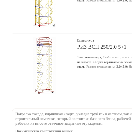
сталь
; Размер площадки, м:
1.6х2.0
; Н
настила, м:
6.2
;
Вышка тура
РИЗ ВСП 250/2,0 5+1
Тип:
вышка-тура
; Стабилизаторы в ко
на высоте. Сборка вертикальных элем
сталь
; Размер площадки, м:
2.0х2.0
; Н
настила, м:
6.2
;
Покраска фасада, кирпичная кладка, укладка труб как в частном, та
строительный комплекс, который состоит из базового блока, рабоче
рабочих на высоте отвечают защитные ограждения.
Преимущества конструкций вышек