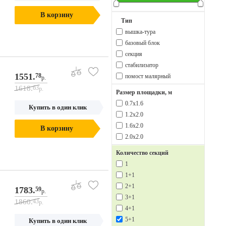
В корзину
Тип
вышка-тура
базовый блок
секция
стабилизатор
1551.
78
помост малярный
р.
1618.
63
р.
Размер площадки, м
0.7х1.6
Купить в один клик
1.2х2.0
1.6х2.0
В корзину
2.0х2.0
Количество секций
1
1+1
2+1
1783.
59
р.
3+1
1860.
43
р.
4+1
5+1
Купить в один клик