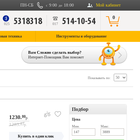
ПН-СБ
9:00
18:00
Мой кабинет
с
до
0
5318318
514-10-54
9
025
017
овая техника
Инструменты и оборудование
Вам Сложно сделать выбор?
Интернет-Помощник Вам поможет
Показывать по:
Подбор
1230.
80
р.
Цена
1283.
83
р.
Мин.
Макс.
Купить в один клик