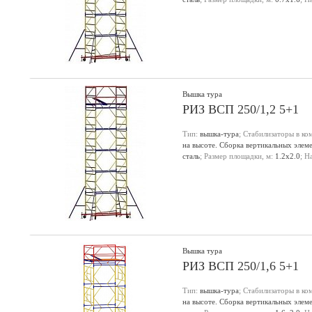
настила, м:
6.2
;
Вышка тура
РИЗ ВСП 250/1,2 5+1
Тип:
вышка-тура
; Стабилизаторы в ко
на высоте. Сборка вертикальных элем
сталь
; Размер площадки, м:
1.2х2.0
; Н
настила, м:
6.3
;
Вышка тура
РИЗ ВСП 250/1,6 5+1
Тип:
вышка-тура
; Стабилизаторы в ко
на высоте. Сборка вертикальных элем