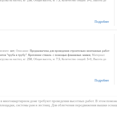
агрузка на настил, кг:
250
; Общая высота, м:
7.5
; Количество секций:
5+1
; Высота до
Подробнее
мплекте:
нет
; Описание:
Предназначена для проведения строительно-монтажных работ
ентов "труба в трубу". Крепление стяжек- с помощью флажковых замков
; Материал:
агрузка на настил, кг:
250
; Общая высота, м:
7.5
; Количество секций:
5+1
; Высота до
Подробнее
к и в многоквартирном доме требуют проведения высотных работ. В этом помож
й площадки, системы рам и лестниц. Для облегчения передвижения вышки оснащ