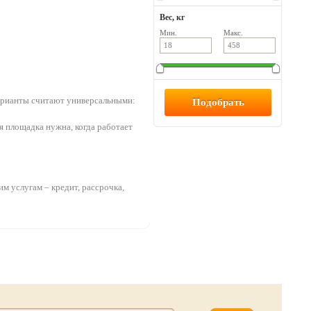
Вес, кг
Мин.
Макс.
варианты считают универсальными:
ая площадка нужна, когда работает
м услугам – кредит, рассрочка,