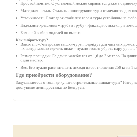
Простой монтаж. С установкой можно справиться даже в одиночку.
Материал – сталь. Стальные конструкции туры отличаются долго
Устойчивость. Благодаря стабилизаторам туры устойчивы на любой
Надежные крепления «труба в трубу», фиксация стяжек при помощ
Большой выбор моделей по высоте.
Как выбрать туру?
Высота. 5–7-метровые вышки-туры подойдут для частных домов. Д
их всегда можно сделать ниже – нужно только убрать пару уровней
Размер площадки. Ее длина колеблется от 1,6 до 2 метров. На дли
один мастер.
Вес. Его нужно рассчитывать исходя из соотношения 250 кг на 1 м
Где приобрести оборудование?
Задумываетесь о том, где купить строительные вышки-туры? Интернет
доступные цены, доставка по Беларуси.