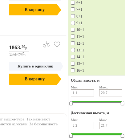
6+1
В корзину
7+1
8+1
9+1
10+1
11+1
12+1
1863.
20
р.
13+1
1943.
46
р.
14+1
15+1
Купить в один клик
16+1
В корзину
Общая высота, м
Мин.
Макс.
Достигаемая высота, м
ет вышка-тура. Так называют
Мин.
Макс.
аются колесами. За безопасность