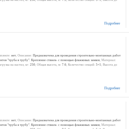
Подробнее
мплекте:
нет
; Описание:
Предназначена для проведения строительно-монтажных работ
ентов "труба в трубу". Крепление стяжек- с помощью флажковых замков
; Материал:
агрузка на настил, кг:
250
; Общая высота, м:
7.6
; Количество секций:
5+1
; Высота до
Подробнее
мплекте:
нет
; Описание:
Предназначена для проведения строительно-монтажных работ
ентов "труба в трубу". Крепление стяжек- с помощью флажковых замков
; Материал: