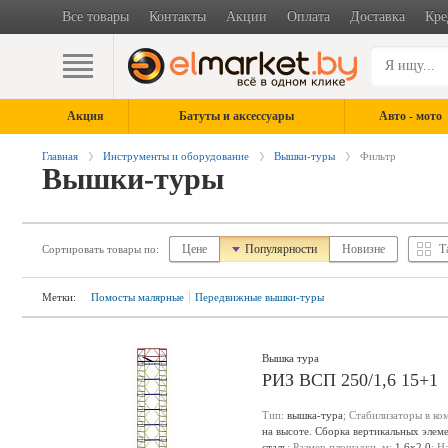
Все товары
Контакты
Акции
Оплата
Доставка
Кре
Акция
Батуты и аксессуары
Авто - мото
Главная
Инструменты и оборудование
Вышки-туры
Фильтр
Вышки-туры
Цене
Популярности
Новизне
Т
Сортировать товары по:
Метки:
Помосты малярные
Передвижные вышки-туры
Вышка тура
РИЗ ВСП 250/1,6 15+1
Тип:
вышка-тура
; Стабилизаторы в ко
на высоте. Сборка вертикальных элем
сталь
; Размер площадки, м:
1.6х2.0
; Н