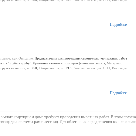
Подробнее
мплекте:
нет
; Описание:
Предназначена для проведения строительно-монтажных работ
ентов "труба в трубу". Крепление стяжек- с помощью флажковых замков
; Материал:
агрузка на настил, кг:
250
; Общая высота, м:
19.5
; Количество секций:
15+1
; Высота до
Подробнее
к и в многоквартирном доме требуют проведения высотных работ. В этом помож
й площадки, системы рам и лестниц. Для облегчения передвижения вышки оснащ