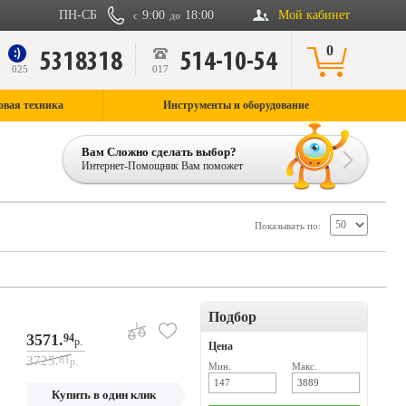
ПН-СБ
9:00
18:00
Мой кабинет
с
до
0
5318318
514-10-54
9
025
017
овая техника
Инструменты и оборудование
Вам Сложно сделать выбор?
Интернет-Помощник Вам поможет
Показывать по:
Подбор
3571.
94
р.
Цена
3725.
81
р.
Мин.
Макс.
Купить в один клик