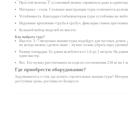
Простой монтаж. С установкой можно справиться даже в одиночку.
Материал – сталь. Стальные конструкции туры отличаются долго
Устойчивость. Благодаря стабилизаторам туры устойчивы на любой
Надежные крепления «труба в трубу», фиксация стяжек при помощ
Большой выбор моделей по высоте.
Как выбрать туру?
Высота. 5–7-метровые вышки-туры подойдут для частных домов. Д
их всегда можно сделать ниже – нужно только убрать пару уровней
Размер площадки. Ее длина колеблется от 1,6 до 2 метров. На дли
один мастер.
Вес. Его нужно рассчитывать исходя из соотношения 250 кг на 1 м
Где приобрести оборудование?
Задумываетесь о том, где купить строительные вышки-туры? Интернет
доступные цены, доставка по Беларуси.