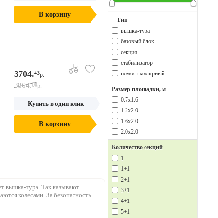
В корзину
Тип
вышка-тура
базовый блок
секция
стабилизатор
3704.
43
помост малярный
р.
3864.
00
р.
Размер площадки, м
0.7х1.6
Купить в один клик
1.2х2.0
1.6х2.0
В корзину
2.0х2.0
Количество секций
1
1+1
2+1
ет вышка-тура. Так называют
3+1
аются колесами. За безопасность
4+1
5+1