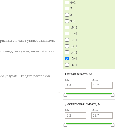
6+1
7+1
8+1
9+1
10+1
11+1
12+1
варианты считают универсальными:
13+1
ая площадка нужна, когда работает
14+1
15+1
16+1
Общая высота, м
м услугам – кредит, рассрочка,
Мин.
Макс.
Достигаемая высота, м
Мин.
Макс.