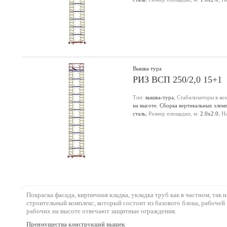
настила, м:
18.2
;
Вышка тура
РИЗ ВСП 250/2,0 15+1
Тип:
вышка-тура
; Стабилизаторы в ко
на высоте. Сборка вертикальных элем
сталь
; Размер площадки, м:
2.0х2.0
; Н
настила, м:
18.2
;
Покраска фасада, кирпичная кладка, укладка труб как в частном, та
строительный комплекс, который состоит из базового блока, рабоче
рабочих на высоте отвечают защитные ограждения.
Преимущества конструкций вышек