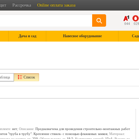
дит
Рассрочка
Online оплата заказа
044
02
Дача и сад
Навесное оборудование
Сад
аблица
Список
мплекте:
нет
; Описание:
Предназначена для проведения строительно-монтажных работ
ентов "труба в трубу". Крепление стяжек- с помощью флажковых замков
; Материал:
агрузка на настил, кг:
250
; Общая высота, м:
19.5
; Количество секций:
15+1
; Высота до