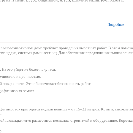
агрузка на настил, кг:
250
; Общая высота, м:
13.5
; Количество секций:
10+1
; Высота до
Подробнее
к и в многоквартирном доме требуют проведения высотных работ. В этом помож
й площадки, системы рам и лестниц. Для облегчения передвижения вышки оснащ
 На это уйдет не более получаса.
вечностью и прочностью.
 поверхности. Это обеспечивает безопасность работ.
и флажковых замков.
ля высоток пригодятся модели повыше – от 15–22 метров. Кстати, высокие 
.
нной площадке легко разместятся несколько строителей и оборудование. Коротк
2.