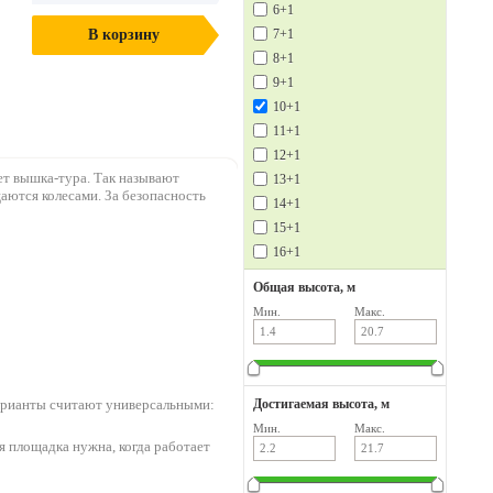
6+1
В корзину
7+1
8+1
9+1
10+1
11+1
12+1
ет вышка-тура. Так называют
13+1
аются колесами. За безопасность
14+1
15+1
16+1
Общая высота, м
Мин.
Макс.
варианты считают универсальными:
Достигаемая высота, м
Мин.
Макс.
ая площадка нужна, когда работает