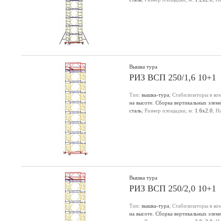
настила, м:
12.3
;
Вышка тура
РИЗ ВСП 250/1,6 10+1
Тип:
вышка-тура
; Стабилизаторы в ко
на высоте. Сборка вертикальных элем
сталь
; Размер площадки, м:
1.6х2.0
; Н
настила, м:
12.2
;
Вышка тура
РИЗ ВСП 250/2,0 10+1
Тип:
вышка-тура
; Стабилизаторы в ко
на высоте. Сборка вертикальных элем