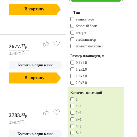
В корзину
Тип
вышка-тура
базовый блок
секция
стабилизатор
2677.
77
помост малярный
р.
2793.
12
р.
Размер площадки, м
0.7х1.6
Купить в один клик
1.2х2.0
1.6х2.0
В корзину
2.0х2.0
Количество секций
1
1+1
2+1
2783.
82
р.
3+1
2903.
73
р.
4+1
5+1
Купить в один клик