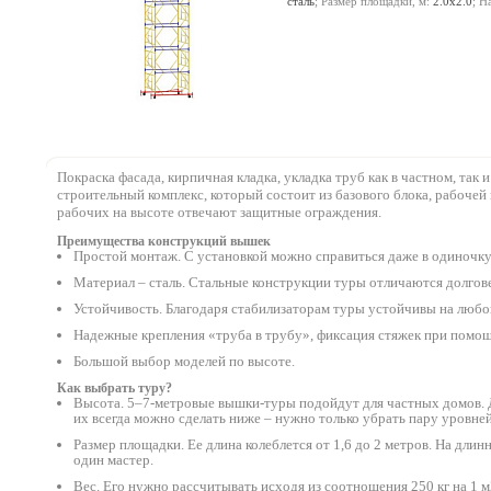
сталь
; Размер площадки, м:
2.0х2.0
; Н
настила, м:
12.2
;
Покраска фасада, кирпичная кладка, укладка труб как в частном, та
строительный комплекс, который состоит из базового блока, рабоче
рабочих на высоте отвечают защитные ограждения.
Преимущества конструкций вышек
Простой монтаж. С установкой можно справиться даже в одиночку.
Материал – сталь. Стальные конструкции туры отличаются долго
Устойчивость. Благодаря стабилизаторам туры устойчивы на любой
Надежные крепления «труба в трубу», фиксация стяжек при помощ
Большой выбор моделей по высоте.
Как выбрать туру?
Высота. 5–7-метровые вышки-туры подойдут для частных домов. Д
их всегда можно сделать ниже – нужно только убрать пару уровней
Размер площадки. Ее длина колеблется от 1,6 до 2 метров. На дли
один мастер.
Вес. Его нужно рассчитывать исходя из соотношения 250 кг на 1 м