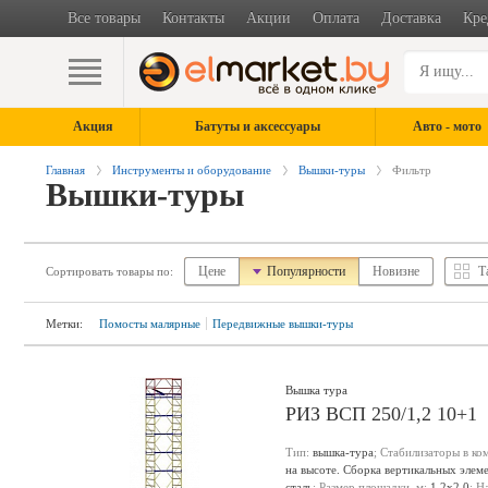
Все товары
Контакты
Акции
Оплата
Доставка
Кре
Акция
Батуты и аксессуары
Авто - мото
Главная
Инструменты и оборудование
Вышки-туры
Фильтр
Вышки-туры
Цене
Популярности
Новизне
Т
Сортировать товары по:
Метки:
Помосты малярные
Передвижные вышки-туры
Вышка тура
РИЗ ВСП 250/1,2 10+1
Тип:
вышка-тура
; Стабилизаторы в ко
на высоте. Сборка вертикальных элем
сталь
; Размер площадки, м:
1.2х2.0
; Н