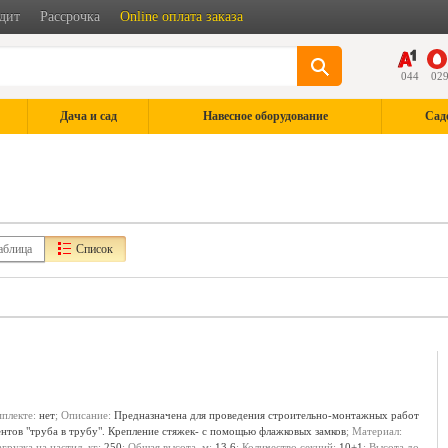
дит
Рассрочка
Online оплата заказа
044
02
Дача и сад
Навесное оборудование
Сад
аблица
Список
мплекте:
нет
; Описание:
Предназначена для проведения строительно-монтажных работ
ентов "труба в трубу". Крепление стяжек- с помощью флажковых замков
; Материал:
агрузка на настил, кг:
250
; Общая высота, м:
13.6
; Количество секций:
10+1
; Высота до