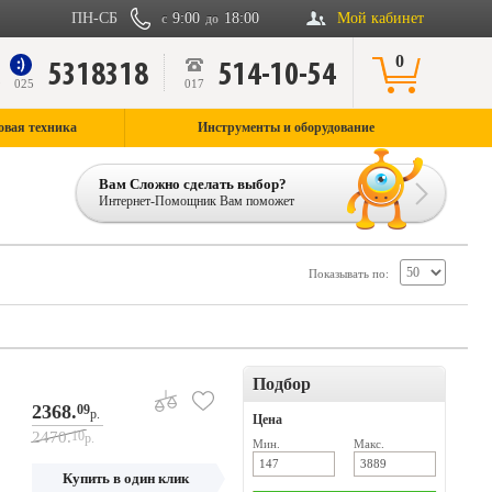
ПН-СБ
9:00
18:00
Мой кабинет
с
до
0
5318318
514-10-54
9
025
017
овая техника
Инструменты и оборудование
Вам Сложно сделать выбор?
Интернет-Помощник Вам поможет
Показывать по:
Подбор
2368.
09
р.
Цена
2470.
10
р.
Мин.
Макс.
Купить в один клик