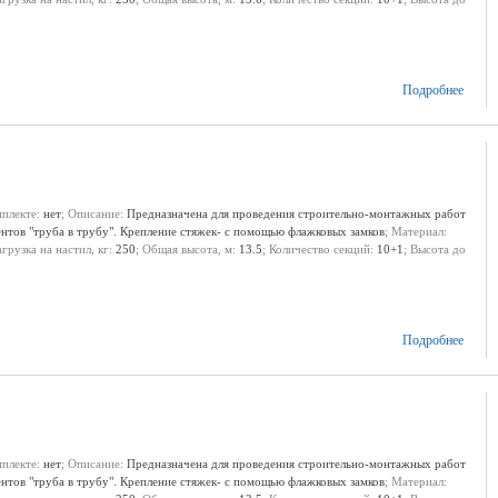
Подробнее
мплекте:
нет
; Описание:
Предназначена для проведения строительно-монтажных работ
ентов "труба в трубу". Крепление стяжек- с помощью флажковых замков
; Материал:
агрузка на настил, кг:
250
; Общая высота, м:
13.5
; Количество секций:
10+1
; Высота до
Подробнее
мплекте:
нет
; Описание:
Предназначена для проведения строительно-монтажных работ
ентов "труба в трубу". Крепление стяжек- с помощью флажковых замков
; Материал: